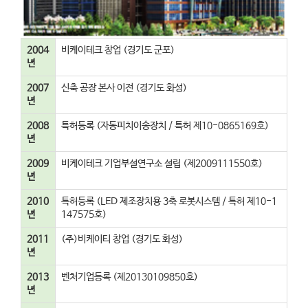
2004
비케이테크 창업 (경기도 군포)
년
2007
신축 공장 본사 이전 (경기도 화성)
년
2008
특허등록 (자동피치이송장치 / 특허 제10-0865169호)
년
2009
비케이테크 기업부설연구소 설립 (제2009111550호)
년
2010
특허등록 (LED 제조장치용 3축 로봇시스템 / 특허 제10-1
년
147575호)
2011
(주)비케이티 창업 (경기도 화성)
년
2013
벤처기업등록 (제20130109850호)
년