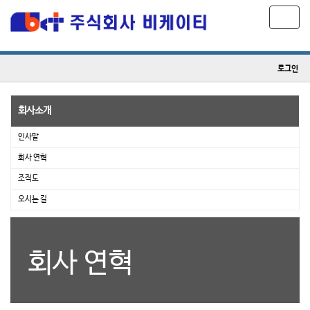
T
o
g
로그인
g
l
e
회사소개
n
인사말
a
v
회사 연혁
i
조직도
g
오시는 길
a
t
i
회사 연혁
o
n